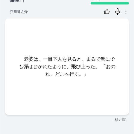
羅生門
芥川竜之介
老婆は、一目下人を見ると、まるで弩にで
も弾はじかれたように、飛び上った。 「おの
れ、どこへ行く。」
81
/ 131