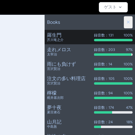
ゲスト
✕
Books
羅生門
録音数：131
100%
芥川竜之介
走れメロス
録音数：203
97%
太宰治
雨にも負けず
録音数：14
100%
宮沢賢治
注文の多い料理店
録音数：105
100%
宮沢賢治
檸檬
録音数：94
100%
梶井基次郎
夢十夜
録音数：174
47%
夏目漱石
山月記
録音数：24
18%
中島敦