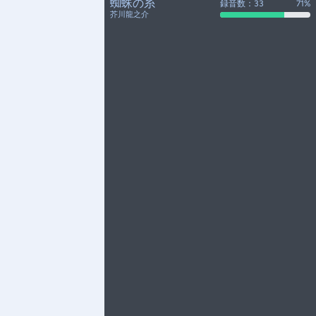
蜘蛛の糸
録音数：33
71%
芥川龍之介