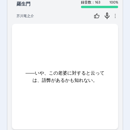
録音数：163
100%
羅生門
芥川竜之介
――いや、この老婆に対すると云って
は、語弊があるかも知れない。