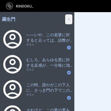
RINDOKU_
羅生門
✕
――いや、この老婆に対
すると云っては、語弊が
ゲスト
あるかも知れない。
むしろ、あらゆる悪に対
する反感が、一分毎に強
ゲスト
さを増して来たのであ
る。
この時、誰かがこの下人
に、さっき門の下でこの
ゲスト
男が考えていた、饑死を
するか盗人になるかと云
う問題を、改めて持出し
それほど、この男の悪を