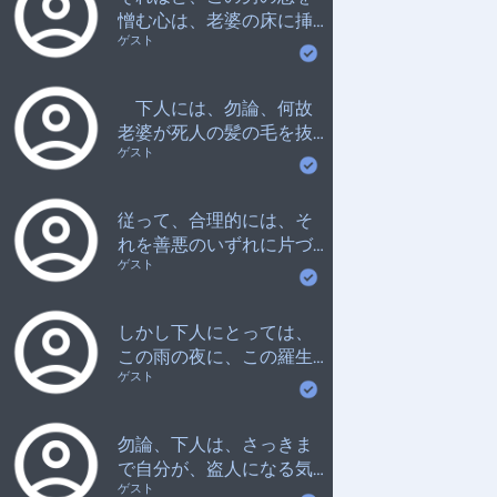
たら、恐らく下人は、何
憎む心は、老婆の床に挿
の未練もなく、饑死を選
ゲスト
した松の木片のように、
んだ事であろう。
勢いよく燃え上り出して
いたのである。
下人には、勿論、何故
老婆が死人の髪の毛を抜
ゲスト
くかわからなかった。
従って、合理的には、そ
れを善悪のいずれに片づ
ゲスト
けてよいか知らなかっ
た。
しかし下人にとっては、
この雨の夜に、この羅生
ゲスト
門の上で、死人の髪の毛
を抜くと云う事が、それ
だけで既に許すべからざ
勿論、下人は、さっきま
る悪であった。
で自分が、盗人になる気
ゲスト
でいた事なぞは、とうに